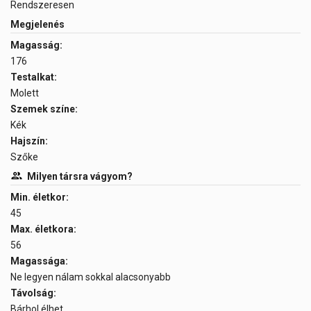
Rendszeresen
Megjelenés
Magasság:
176
Testalkat:
Molett
Szemek színe:
Kék
Hajszín:
Szőke
Milyen társra vágyom?
Min. életkor:
45
Max. életkora:
56
Magassága:
Ne legyen nálam sokkal alacsonyabb
Távolság:
Bárhol élhet