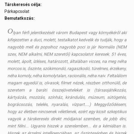
Társkeresés célja:
Párkapcsolat
Bemutatkozás:
O
lyan férfi jelentkezését várom Budapest vagy környékéről aki
kifejezetten a duci, molett, testalkatot kedvelik és tudják, hogy a
nagyobb mell és popsihoz nagyobb poci is jár Normális (NEM
szex, NEM alkalmi, NEM szeretői) kapcsolatot keresek. 51 éves,
molett, ápolt, ízléses, határozott, általában vicces, na meg néha
morcos is, őszinte, szókimondó, ragaszkodó, türelmes, érzékeny,
néha komoly, néha komolytalan, racionális, néha naiv. Feltalálom
magam egyedül is, olvasok, filmet nézek, részben otthonülő, de
szeretem a baráti összejöveteleket is (társasjátékozás,
kártyázás, mozizás, színház, kirándulás, múzeum, sütögetés,
bográcsozás, telelés, nyaralás, vízpart....) Meggyőződésem,
hogy az életben nincsenek véletlenek, ezért egy kicsit szkeptikus
vagyok a társkeresés direkt módjaival szemben, de jobb élni,
mint félni... Ugyanis hiszek a szerelemben... és a kémiában is.
Hiszek az érzelmi intelligenciában, az őszinteségben és hiszek