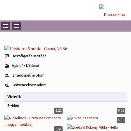
Beszélgetés indítása
Ajándék küldése
Ismerősnek jelölöm
Kedvencekhez adom
Videók
5 videó
4:22
5:06
Nickelback - Gotta Be Somebody (magyar fordítás)
Titkos szerelem
4:01
Zséda & Kökény Attila - Hello
5:54