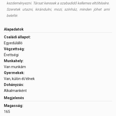
kezdeményezni. Társat keresek a szabadidő kellemes eltöltésére.
Szeretek utazni, kirándulni, mozi, színház, minden jöhet ami
belefér.
Alapadatok
Családi állapot:
Egyedülálló
Végzettség:
Érettségi
Munkahely:
Van munkám
Gyermekek:
Van, külön él/élnek
Dohányzás:
Alkalmanként
Megjelenés
Magasság:
165