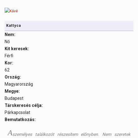
Kattyca
Nem:
Nő
Kit keresek:
Férfi
Kor:
62
Ország:
Magyarország
Megye:
Budapest
Társkeresés célja:
Párkapcsolat
Bemutatkozás:
A
személyes találkozót részesítem előnyben. Nem szeretek