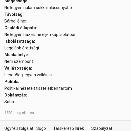
Magassága:
Ne legyen nálam sokkal alacsonyabb
Távolság:
Bárhol élhet
Családi állapota:
Ne legyen házas, ne éljen kapcsolatban
Iskolázottsága:
Legalább érettségi
Munkahelye:
Nem szempont
Vallásossága:
Lehetőleg legyen vallásos
Politika:
Politikai nézeteit tiszteletben tartom
Dohányzás:
Soha
1583 megtekintés
Ügyfélszolgálat
Súgó
Társkereső hírek
Szabályzat