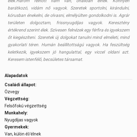
élek.Három felnőtt fiam van, önállóan élnek. Könnyen
barátkozó, vidám nő vagyok. Szeretek sportolni, kirándulni,
kórusban énekelni, de olvasni, elmélyülten gondolkodni is. Agrár
területen dolgoztam, frissnyugdíjas vagyok. Keresztény
értékrend szerint élek. Szívesen felnézek egy férfira és igyekszem
őt kiegészíteni. Szeretek új dolgokat tanulni mind elméleti, mind
gyakorlati téren. Humán beállítottságú vagyok. Ha feszültség
keletkezik, igyekszem jó hangulattal, egy viccel oldani azt.
Keresem istenfélő, becsületes társamat.
Alapadatok
Családi állapot:
Özvegy
Végzettség:
Felsőfokú végzettség
Munkahely:
Nyugdíjas vagyok
Gyermekek:
Van, külön él/élnek