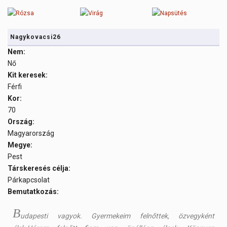
Nagykovacsi26
Nem:
Nő
Kit keresek:
Férfi
Kor:
70
Ország:
Magyarország
Megye:
Pest
Társkeresés célja:
Párkapcsolat
Bemutatkozás:
B
udapesti vagyok. Gyermekeim felnőttek, özvegyként