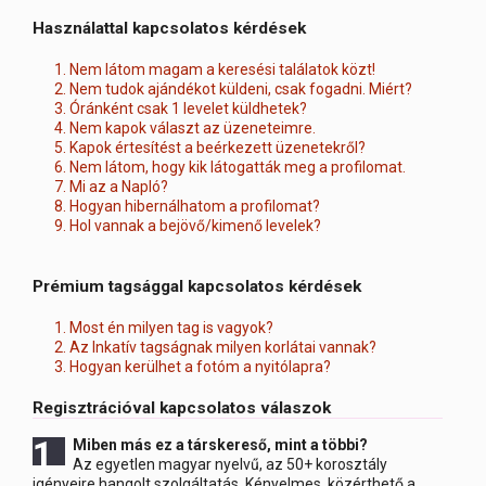
Használattal kapcsolatos kérdések
1. Nem látom magam a keresési találatok közt!
2. Nem tudok ajándékot küldeni, csak fogadni. Miért?
3. Óránként csak 1 levelet küldhetek?
4. Nem kapok választ az üzeneteimre.
5. Kapok értesítést a beérkezett üzenetekről?
6. Nem látom, hogy kik látogatták meg a profilomat.
7. Mi az a Napló?
8. Hogyan hibernálhatom a profilomat?
9. Hol vannak a bejövő/kimenő levelek?
Prémium tagsággal kapcsolatos kérdések
1. Most én milyen tag is vagyok?
2. Az Inkatív tagságnak milyen korlátai vannak?
3. Hogyan kerülhet a fotóm a nyitólapra?
Regisztrációval kapcsolatos válaszok
1 Miben
más ez a társkereső, mint a többi?
Az egyetlen magyar nyelvű, az 50+ korosztály
igényeire hangolt szolgáltatás. Kényelmes, közérthető a