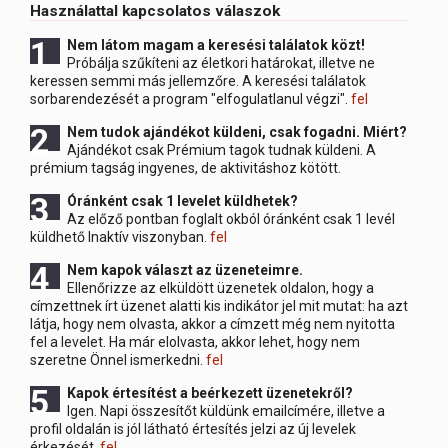
Használattal kapcsolatos válaszok
1 Nem
látom magam a keresési találatok közt!
Próbálja szűkíteni az életkori határokat, illetve ne
keressen semmi más jellemzőre. A keresési találatok
sorbarendezését a program "elfogulatlanul végzi".
fel
2 Nem
tudok ajándékot küldeni, csak fogadni. Miért?
Ajándékot csak Prémium tagok tudnak küldeni. A
prémium tagság ingyenes, de aktivitáshoz kötött.
3 Óránként
csak 1 levelet küldhetek?
Az előző pontban foglalt okból óránként csak 1 levél
küldhető Inaktív viszonyban.
fel
4 Nem
kapok választ az üzeneteimre.
Ellenőrizze az elküldött üzenetek oldalon, hogy a
címzettnek írt üzenet alatti kis indikátor jel mit mutat: ha azt
látja, hogy nem olvasta, akkor a címzett még nem nyitotta
fel a levelet. Ha már elolvasta, akkor lehet, hogy nem
szeretne Önnel ismerkedni.
fel
5 Kapok
értesítést a beérkezett üzenetekről?
Igen. Napi összesítőt küldünk emailcímére, illetve a
profil oldalán is jól látható értesítés jelzi az új levelek
érkezését.
fel