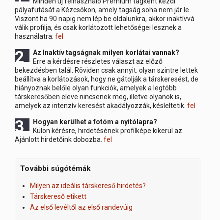
Minden új felhasználó Prémium tagként kezdi
pályafutását a Kézcsókon, amely tagság soha nem jár le.
Viszont ha 90 napig nem lép be oldalunkra, akkor inaktívvá
válik profilja, és csak korlátozott lehetőségei lesznek a
használatra.
fel
2 Az
Inaktív tagságnak milyen korlátai vannak?
Erre a kérdésre részletes választ az előző
bekezdésben talál. Röviden csak annyit: olyan szintre lettek
beállítva a korlátozások, hogy ne gátolják a társkeresést, de
hiányoznak belőle olyan funkciók, amelyek a legtöbb
társkeresőben eleve nincsenek meg, illetve olyanok is,
amelyek az intenzív keresést akadályozzák, késleltetik.
fel
3 Hogyan
kerülhet a fotóm a nyitólapra?
Külön kérésre, hirdetésének profilképe kikerül az
Ajánlott hirdetőink dobozba.
fel
További súgótémák
Milyen az ideális társkereső hirdetés?
Társkereső etikett
Az első levéltől az első randevúig