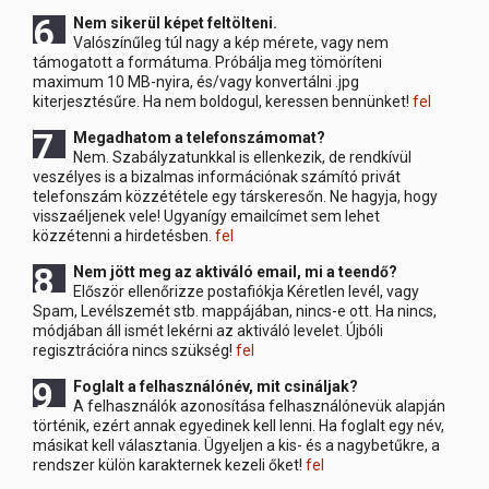
6 Nem
sikerül képet feltölteni.
Valószínűleg túl nagy a kép mérete, vagy nem
támogatott a formátuma. Próbálja meg tömöríteni
maximum 10 MB-nyira, és/vagy konvertálni .jpg
kiterjesztésűre. Ha nem boldogul, keressen bennünket!
fel
7 Megadhatom
a telefonszámomat?
Nem. Szabályzatunkkal is ellenkezik, de rendkívül
veszélyes is a bizalmas információnak számító privát
telefonszám közzététele egy társkeresőn. Ne hagyja, hogy
visszaéljenek vele! Ugyanígy emailcímet sem lehet
közzétenni a hirdetésben.
fel
8 Nem
jött meg az aktiváló email, mi a teendő?
Először ellenőrizze postafiókja Kéretlen levél, vagy
Spam, Levélszemét stb. mappájában, nincs-e ott. Ha nincs,
módjában áll ismét lekérni az aktiváló levelet. Újbóli
regisztrációra nincs szükség!
fel
9 Foglalt
a felhasználónév, mit csináljak?
A felhasználók azonosítása felhasználónevük alapján
történik, ezért annak egyedinek kell lenni. Ha foglalt egy név,
másikat kell választania. Ügyeljen a kis- és a nagybetűkre, a
rendszer külön karakternek kezeli őket!
fel