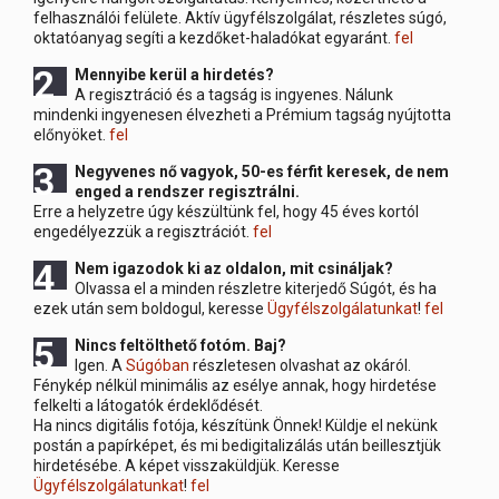
felhasználói felülete. Aktív ügyfélszolgálat, részletes súgó,
oktatóanyag segíti a kezdőket-haladókat egyaránt.
fel
2 Mennyibe
kerül a hirdetés?
A regisztráció és a tagság is ingyenes. Nálunk
mindenki ingyenesen élvezheti a Prémium tagság nyújtotta
előnyöket.
fel
3 Negyvenes
nő vagyok, 50-es férfit keresek, de nem
enged a rendszer regisztrálni.
Erre a helyzetre úgy készültünk fel, hogy 45 éves kortól
engedélyezzük a regisztrációt.
fel
4 Nem
igazodok ki az oldalon, mit csináljak?
Olvassa el a minden részletre kiterjedő Súgót, és ha
ezek után sem boldogul, keresse
Ügyfélszolgálatunkat
!
fel
5 Nincs
feltölthető fotóm. Baj?
Igen. A
Súgóban
részletesen olvashat az okáról.
Fénykép nélkül minimális az esélye annak, hogy hirdetése
felkelti a látogatók érdeklődését.
Ha nincs digitális fotója, készítünk Önnek! Küldje el nekünk
postán a papírképet, és mi bedigitalizálás után beillesztjük
hirdetésébe. A képet visszaküldjük. Keresse
Ügyfélszolgálatunkat
!
fel