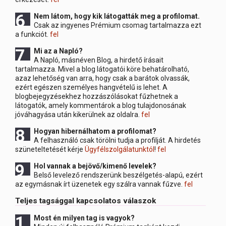
6 Nem
látom, hogy kik látogatták meg a profilomat.
Csak az ingyenes Prémium csomag tartalmazza ezt
a funkciót.
fel
7 M
i az a Napló?
A Napló, másnéven Blog, a hirdető írásait
tartalmazza. Mivel a blog látogatói köre behatárolható,
azaz lehetőség van arra, hogy csak a barátok olvassák,
ezért egészen személyes hangvételű is lehet. A
blogbejegyzésekhez hozzászólásokat fűzhetnek a
látogatók, amely kommentárok a blog tulajdonosának
jóváhagyása után kikerülnek az oldalra.
fel
8 Hogyan
hibernálhatom a profilomat?
A felhasználó csak törölni tudja a profilját. A hirdetés
szüneteltetését kérje
Ügyfélszolgálatunktól
!
fel
9 Hol
vannak a bejövő/kimenő levelek?
Belső levelező rendszerünk beszélgetés-alapú, ezért
az egymásnak írt üzenetek egy szálra vannak fűzve.
fel
Teljes tagsággal kapcsolatos válaszok
1 Most
én milyen tag is vagyok?