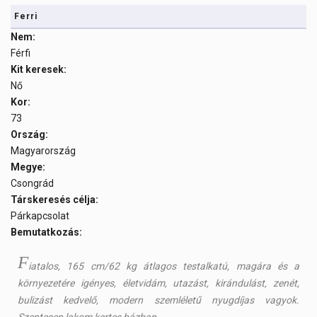
Ferri
Nem:
Férfi
Kit keresek:
Nő
Kor:
73
Ország:
Magyarország
Megye:
Csongrád
Társkeresés célja:
Párkapcsolat
Bemutatkozás:
F
iatalos, 165 cm/62 kg átlagos testalkatú, magára és a
környezetére igényes, életvidám, utazást, kirándulást, zenét,
bulizást kedvelő, modern szemléletű nyugdíjas vagyok.