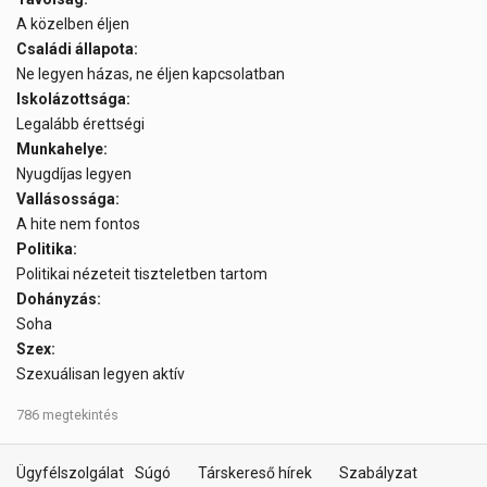
A közelben éljen
Családi állapota:
Ne legyen házas, ne éljen kapcsolatban
Iskolázottsága:
Legalább érettségi
Munkahelye:
Nyugdíjas legyen
Vallásossága:
A hite nem fontos
Politika:
Politikai nézeteit tiszteletben tartom
Dohányzás:
Soha
Szex:
Szexuálisan legyen aktív
786 megtekintés
Ügyfélszolgálat
Súgó
Társkereső hírek
Szabályzat