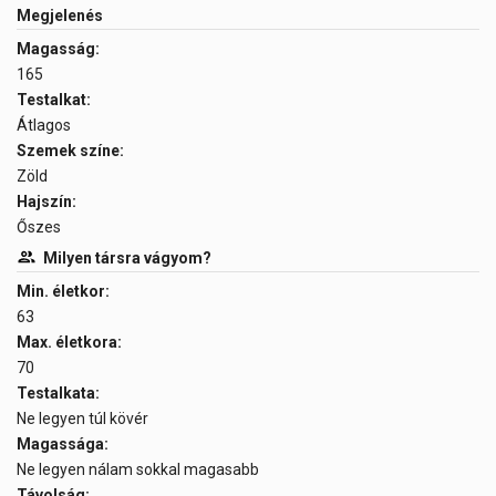
Megjelenés
Magasság:
165
Testalkat:
Átlagos
Szemek színe:
Zöld
Hajszín:
Őszes
Milyen társra vágyom?
Min. életkor:
63
Max. életkora:
70
Testalkata:
Ne legyen túl kövér
Magassága:
Ne legyen nálam sokkal magasabb
Távolság: