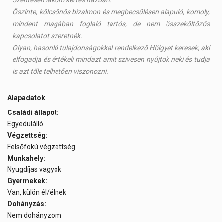
Szentesen lakom kertes házban.
Őszinte, kölcsönös bizalmon és megbecsülésen alapuló, komoly,
mindent magában foglaló tartós, de nem összeköltözős
kapcsolatot szeretnék.
Olyan, hasonló tulajdonságokkal rendelkező Hölgyet keresek, aki
elfogadja és értékeli mindazt amit szivesen nyújtok neki és tudja
is azt tőle telhetően viszonozni.
Alapadatok
Családi állapot:
Egyedülálló
Végzettség:
Felsőfokú végzettség
Munkahely:
Nyugdíjas vagyok
Gyermekek:
Van, külön él/élnek
Dohányzás:
Nem dohányzom